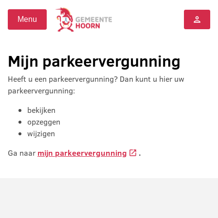
person
Menu
Mijn parkeervergunning
Heeft u een parkeervergunning? Dan kunt u hier uw
parkeervergunning:
bekijken
opzeggen
wijzigen
Opens external websit
Ga naar
mijn parkeervergunning
.
open_in_new